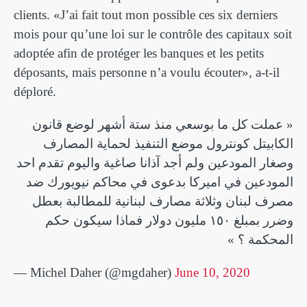
clients. «J’ai fait tout mon possible ces six derniers
mois pour qu’une loi sur le contrôle des capitaux soit
adoptée afin de protéger les banques et les petits
déposants, mais personne n’a voulu écouter», a-t-il
déploré.
عملت كل ما بوسعي منذ ستة أشهر لوضع قانون
الكابيتل كونترول موضع التنفيذ لحماية المصارف
وصغار المودعين ولم أجد آذانا صاغية واليوم تقدم احد
المودعين في اميركا بدعوى في محاكم نيويورك ضد
مصرف لبنان وثلاثة مصارف لبنانية للمطالبة بعطل
وضرر بمبلغ ١٥٠ مليون دولار فماذا سيكون حكم
المحكمة ؟
— Michel Daher (@mgdaher)
June 10, 2020