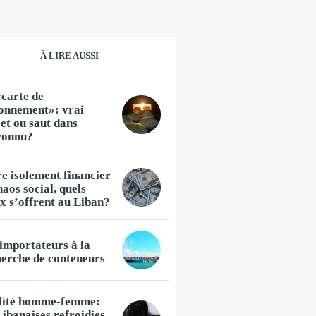
À LIRE AUSSI
carte de
ionnement»: vrai
et ou saut dans
nconnu?
e isolement financier
haos social, quels
x s’offrent au Liban?
importateurs à la
herche de conteneurs
lité homme-femme:
Libanaises refroidies