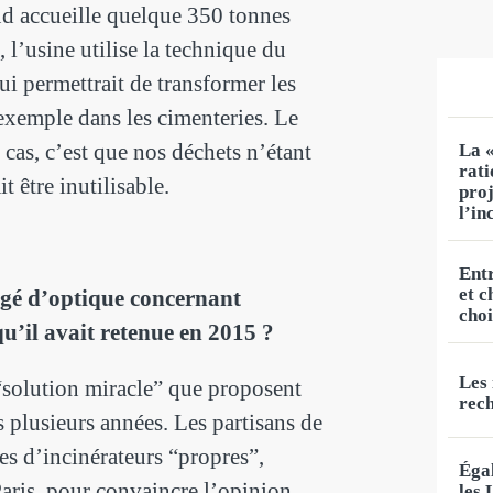
d accueille quelque 350 tonnes
 l’usine utilise la technique du
i permettrait de transformer les
 exemple dans les cimenteries. Le
cas, c’est que nos déchets n’étant
La «
rat
t être inutilisable.
proj
l’i
Entr
et c
ngé d’optique concernant
choi
 qu’il avait retenue en 2015 ?
Les 
 “solution miracle” que proposent
rec
 plusieurs années. Les partisans de
s d’incinérateurs “propres”,
Éga
aris, pour convaincre l’opinion
les 