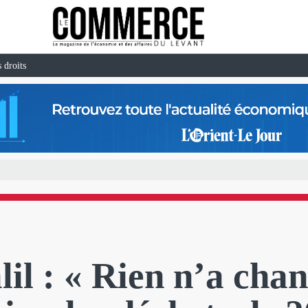
 droits
il : « Rien n’a cha