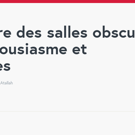
e des salles obscu
housiasme et
es
 Atallah