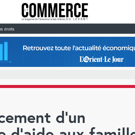
s droits
ncement d'un
d’aide aux famill