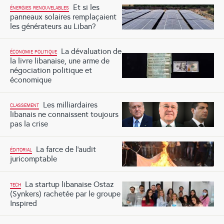
Et si les
ÉNERGIES RENOUVELABLES
panneaux solaires remplaçaient
les générateurs au Liban?
La dévaluation de
ÉCONOMIE POLITIQUE
la livre libanaise, une arme de
négociation politique et
économique
Les milliardaires
CLASSEMENT
libanais ne connaissent toujours
pas la crise
La farce de l’audit
ÉDITORIAL
juricomptable
La startup libanaise Ostaz
TECH
(Synkers) rachetée par le groupe
Inspired