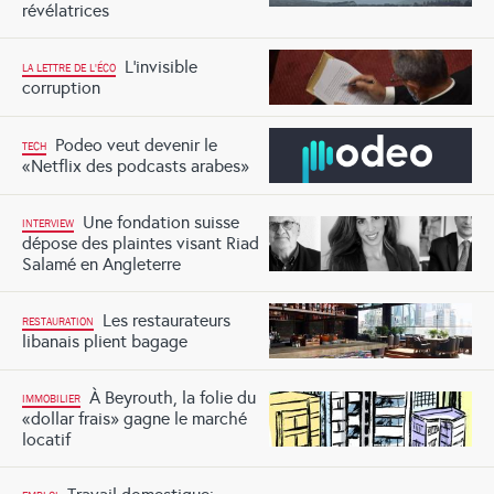
révélatrices
L’invisible
LA LETTRE DE L'ÉCO
corruption
Podeo veut devenir le
TECH
«Netflix des podcasts arabes»
Une fondation suisse
INTERVIEW
dépose des plaintes visant Riad
Salamé en Angleterre
Les restaurateurs
RESTAURATION
libanais plient bagage
À Beyrouth, la folie du
IMMOBILIER
«dollar frais» gagne le marché
locatif