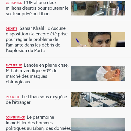
L’UE alloue deux
ENTREPRISE
millions d’euros pour soutenir le
secteur privé au Liban
Samar Khalil : « Aucune
DÉCHETS
disposition n’a encore été prise
pour régler le problème de
l’amiante dans les débris de
l’explosion du Port »
Lancée en pleine crise,
ENTREPRISE
M-Lab revendique 60% du
marché des masques
chirurgicaux
Le Liban sous oxygène
INDUSTRIE
de l’étranger
Le patrimoine
GOUVERNANCE
immobilier des hommes
politiques au Liban, des données