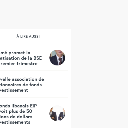
À LIRE AUSSI
amé promet la
atisation de la BSE
premier trimestre
velle association de
tionnaires de fonds
nvestissement
onds libanais EIP
voit plus de 50
ions de dollars
nvestissements