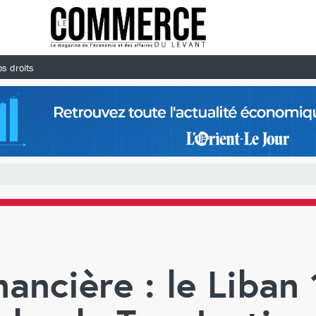
s droits
nancière : le Liban 