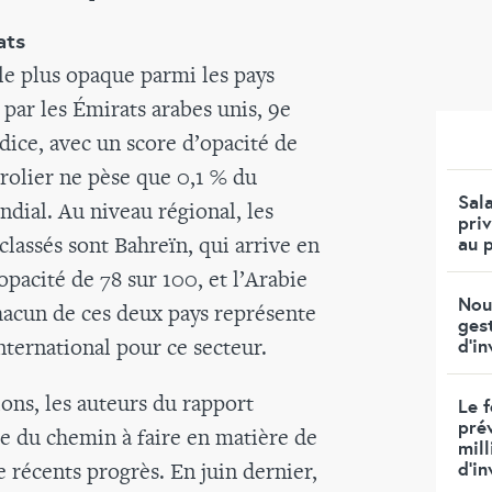
ats
le plus opaque parmi les pays
é par les Émirats arabes unis, 9e
dice, avec un score d’opacité de
trolier ne pèse que 0,1 % du
Sal
ndial. Au niveau régional, les
priv
classés sont Bahreïn, qui arrive en
au 
opacité de 78 sur 100, et l’Arabie
Nou
hacun de ces deux pays représente
ges
ternational pour ce secteur.
d’i
ons, les auteurs du rapport
Le f
pré
e du chemin à faire en matière de
mill
 récents progrès. En juin dernier,
d'i