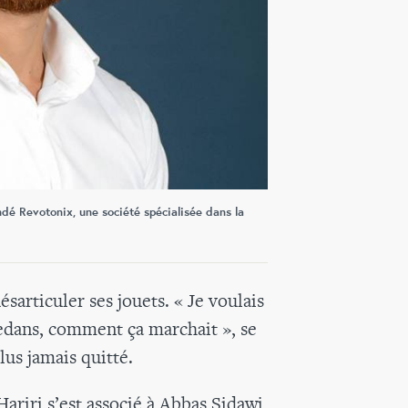
dé Revotonix, une société spécialisée dans la
ésarticuler ses jouets. « Je voulais
edans, comment ça marchait », se
lus jamais quitté.
ariri s’est associé à Abbas Sidawi,