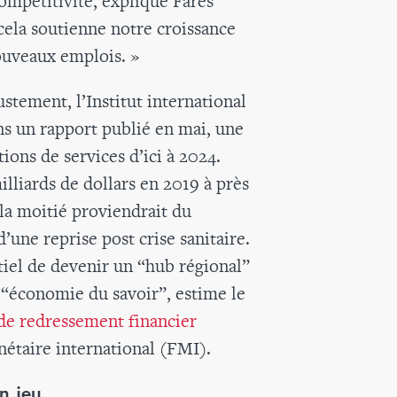
ompétitivité, explique Fares
cela soutienne notre croissance
ouveaux emplois. »
stement, l’Institut international
ans un rapport publié en mai, une
ions de services d’ici à 2024.
milliards de dollars en 2019 à près
 la moitié proviendrait du
’une reprise post crise sanitaire.
ntiel de devenir un “hub régional”
l’“économie du savoir”, estime le
de redressement financier
étaire international (FMI).
n jeu