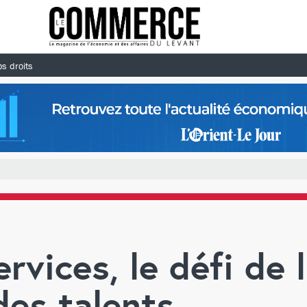
s droits
rvices, le défi de 
des talents