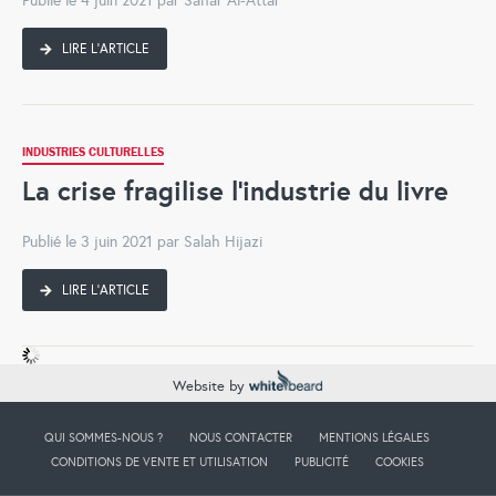
Publié le 4 juin 2021 par Sahar Al-Attar
LIRE L'ARTICLE
INDUSTRIES CULTURELLES
La crise fragilise l’industrie du livre
Publié le 3 juin 2021 par Salah Hijazi
LIRE L'ARTICLE
Website by
QUI SOMMES-NOUS ?
NOUS CONTACTER
MENTIONS LÉGALES
CONDITIONS DE VENTE ET UTILISATION
PUBLICITÉ
COOKIES